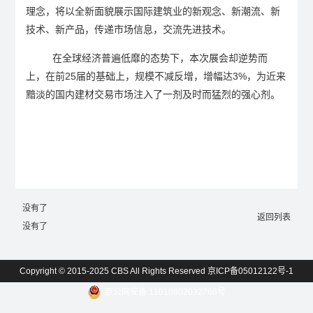
理念，将以全新面貌展示国际建筑业的新观念、新潮流、新
技术、新产品，传递市场信息，交流先进技术。
在全球经济普遍低靡的态势下，本次展会却逆势而
上，在前
25
届的基础上，规模不减反增，增幅达
3%
，为近来
黯淡的国内建材交易市场注入了一剂及时而猛烈的强心剂。
没有了
返回列表
没有了
Copyright © 2015-2025 CBS All Rights Reserved
京ICP备05012122号-1
京公网安备 11010802032766号