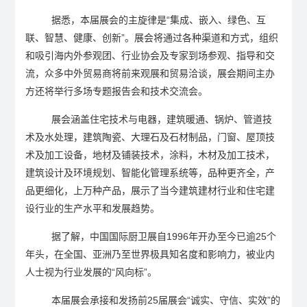
据悉，本届展会的主旋律是
“
集成、嵌入、绿色、互
联、智慧、健康、创新
”
。展会将通过各种渠道和方式，组织
和吸引海内外参观团、行业协会及专家到场参观、指导和交
流，众多中外贸易商将前来观展和贸易洽谈，展会期间主办
方还将举行多场专题报告会和技术交流会。
展会涵盖住宅技术与电器，建筑暖通、锅炉、管道技
术及水处理，建筑陶瓷、大理石及石材制品，门窗、屋顶技
术及加工设备，地材及铺装技术，涂料，木材及加工技术，
建筑设计及环境规划、智能化管理系统等，品种更齐全，产
品更细化，上万种产品，展示了当今建筑建材行业和住宅建
设行业的生产水平和发展趋势。
据了解，中国国际厨卫展自
1996
年开办至今已逾
25
个
年头，在全国、亚洲乃至世界极具知名度和影响力，被业内
人士视为行业发展的
“
风向标
”
。
本届展会承接和发扬前
25
届展会
“
诚实、守信、实效
”
的