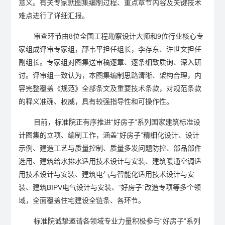
意义。有关专家就图集编制过程、重点章节内容及关键技术
难点进行了详细汇报。
审查环节由8位全国工程勘察设计大师和9位行业核心专
家组成评审专家组，邵韦平担任组长，李存东、许世文担任
副组长。专家组对图集送审稿逐章、逐条细致质询、深入研
讨。评审组一致认为，本图集编制思路清晰、架构合理，内
容完整覆盖《规范》全部条文及重要技术条款，对规范条款
的释义准确、权威，具有较强指导性和可操作性。
目前，标准院正有序推进“好房子”系列国家建筑标准设
计图集的立项、编制工作，涵盖“好房子”精细化设计、设计
示例、建造工艺与质量控制、质量多发问题防控、部品部件
选用、建筑给水排水适用技术设计与安装、建筑暖通空调适
用技术设计与安装、建筑电气与智能化适用技术设计与安
装、建筑BIPV电气设计与安装、“好房子”改造专项等多个领
域，全面覆盖住宅建设全链条、各环节。
标准院诚挚邀请各领域专业力量积极参与“好房子”系列