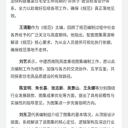
加快构建覆盖住宅全生命周期的“好房子”建设标准设计体
系，全力以赴做好后续各项工作，确保《规范》真正落地见
效。
王清勤
作为《规范》主编，回顾了规范编制过程中社会
各界给予的广泛关注与高度期待。他指出，配套图集需清晰
解读《规范》核心要求，为从业人员提供可视化执行依据，
确保规范落地不走样。
刘艺
表示，中建西南院高度重视图集编制工作，愿以此
次编制工作为纽带，加强与各方的交流协作、互学互鉴，共
同探索住宅高品质建设的有效路径。
陈宜明
、
朱长喜
、
张志新
、
吴景山
、
王永娜
等分别围绕
行业发展趋势、图集成果优化等方面，提出了具有前瞻性与
实操性的指导意见，为图集进一步完善指明方向。
刘东卫
代表编制组介绍了图集的基本情况，从顶层设计
层面，系统解读了该图集的核心定位、逻辑架构及深远行业